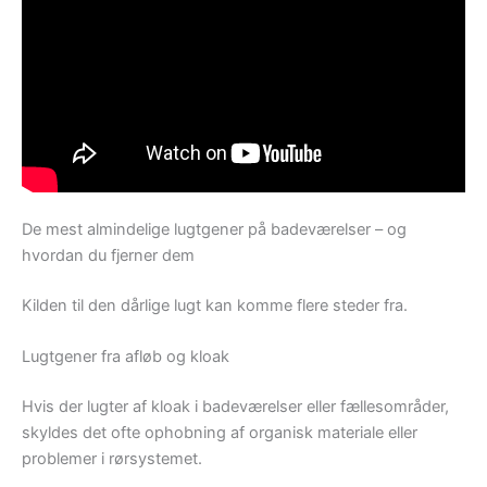
De mest almindelige lugtgener på badeværelser – og
hvordan du fjerner dem
Kilden til den dårlige lugt kan komme flere steder fra.
Lugtgener fra afløb og kloak
Hvis der lugter af kloak i badeværelser eller fællesområder,
skyldes det ofte ophobning af organisk materiale eller
problemer i rørsystemet.