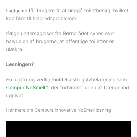
får brugere til at undgå toiletbesøg, hvilket
Lugtgener
kan føre til helbredsproblemer.
Ifølge undersøgelser fra Børnerådet synes over
halvdelen af brugerne, at offentlige toiletter er
ulækre.
Løsningen?
En lugtfri og vedligeholdelsesfri gulvbelægning som
Cempur NoSmell™
, der forhindrer urin i at trænge ind
i gulvet.
Hør mere om Cempurs innovative NoSmell løsning