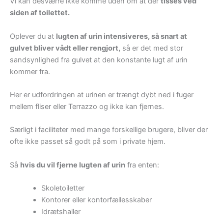
Vi kan desværre ikke komme uden om at der
tisses ved
siden af toilettet.
Oplever du at
lugten af urin intensiveres, så snart at
gulvet bliver vådt eller rengjort,
så er det med stor
sandsynlighed fra gulvet at den konstante lugt af urin
kommer fra.
Her er udfordringen at urinen er trængt dybt ned i fuger
mellem fliser eller Terrazzo og ikke kan fjernes.
Særligt i faciliteter med mange forskellige brugere, bliver der
ofte ikke passet så godt på som i private hjem.
Så
hvis du vil fjerne lugten af urin
fra enten:
Skoletoiletter
Kontorer eller kontorfællesskaber
Idrætshaller