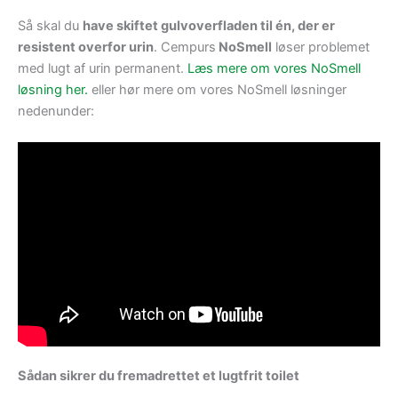
Så skal du
have skiftet gulvoverfladen til én, der er
resistent overfor urin
.
Cempurs
NoSmell
løser problemet
med lugt af urin permanent
.
Læs mere om vores NoSmell
løsning her.
eller hør mere om vores NoSmell løsninger
nedenunder:
Sådan sikrer du fremadrettet et lugtfrit toilet