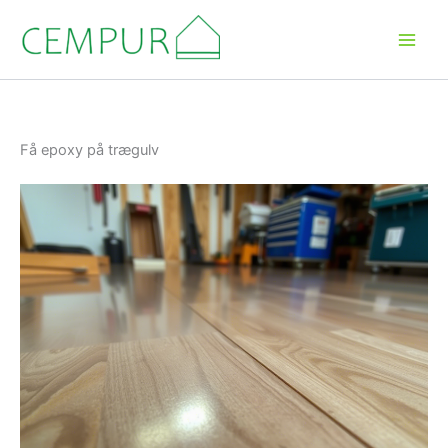
Gå
til
indholdet
Få epoxy på trægulv