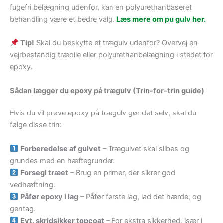
fugefri belægning udenfor, kan en polyurethanbaseret
behandling være et bedre valg.
Læs mere om pu gulv her.
Tip!
Skal du beskytte et trægulv udenfor? Overvej en
vejrbestandig træolie eller polyurethanbelægning i stedet for
epoxy.
Sådan lægger du epoxy på trægulv (Trin-for-trin guide)
Hvis du vil prøve epoxy på trægulv gør det selv, skal du
følge disse trin:
Forberedelse af gulvet
– Trægulvet skal slibes og
grundes med en hæftegrunder.
Forsegl træet
– Brug en primer, der sikrer god
vedhæftning.
Påfør epoxy i lag
– Påfør første lag, lad det hærde, og
gentag.
Evt. skridsikker topcoat
– For ekstra sikkerhed, især i