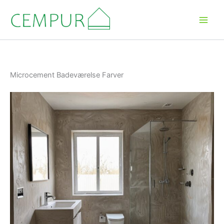
Gå
til
indholdet
Microcement Badeværelse Farver