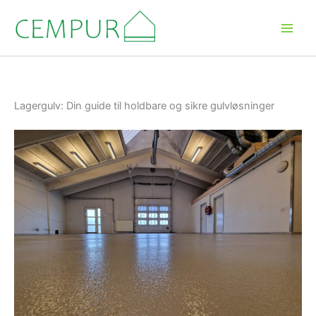
Gå
til
indholdet
Lagergulv: Din guide til holdbare og sikre gulvløsninger