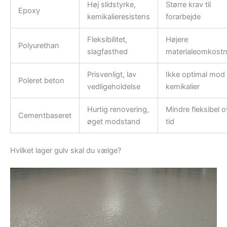
Høj slidstyrke,
Større krav til
Epoxy
kemikalieresistens
forarbejde
Fleksibilitet,
Højere
Polyurethan
slagfasthed
materialeomkostn
Prisvenligt, lav
Ikke optimal mod
Poleret beton
vedligeholdelse
kemikalier
Hurtig renovering,
Mindre fleksibel o
Cementbaseret
øget modstand
tid
Hvilket lager gulv skal du vælge?