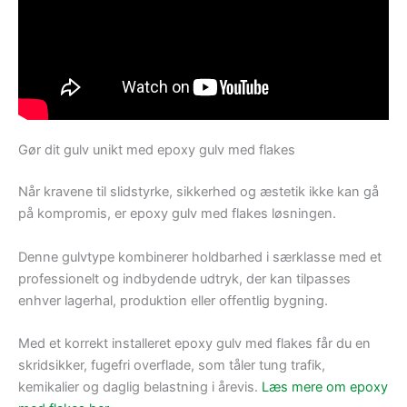
Gør dit gulv unikt med epoxy gulv med flakes
Når kravene til slidstyrke, sikkerhed og æstetik ikke kan gå
på kompromis, er epoxy gulv med flakes løsningen.
Denne gulvtype kombinerer holdbarhed i særklasse med et
professionelt og indbydende udtryk, der kan tilpasses
enhver lagerhal, produktion eller offentlig bygning.
Med et korrekt installeret epoxy gulv med flakes får du en
skridsikker, fugefri overflade, som tåler tung trafik,
kemikalier og daglig belastning i årevis.
Læs mere om epoxy