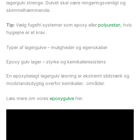
lagergulv strenge. Gulvet skal være rengøringsvenligt og
skimmelhæmmende.
Tip:
Vælg fugefri systemer som epoxy eller
polyuretan
, hvis
hygiejne er et krav.
Typer af lagergulve – muligheder og egenskaber
Epoxy gulv lager – styrke og kemikalieresistens
En epoxybelagt lagergulv løsning er ekstremt slidstærk og
modstandsdygtig overfor kemikalier. områder.
Læs mere om vores
epoxygulve
her.