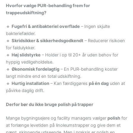
Hvorfor vælge PUR-behandling frem for
trappeudskiftning?
🔹
Fugefri & antibakteriel overflade
– Ingen skjulte
bakteriefælder.
🔹
Skridsikker & sikkerhedsgodkendt
– Reducerer risikoen
for faldulykker.
🔹
Høj slidstyrke
– Holder i op til 20+ år uden behov for
hyppig vedligeholdelse.
🔹
Økonomisk fordelagtig
– En PUR-behandling koster
langt mindre end en total udskiftning.
🔹
Hurtig installation
– Kan færdiggøres
på én dag
uden at
påvirke daglig drift.
Derfor bør du ikke bruge polish på trapper
Mange bygningsejere og facility managers vælger
polish
for
at forlænge levetiden på linoleumstrapper og give dem et
pænt, skinnende udseende. Men i praksis er polish en