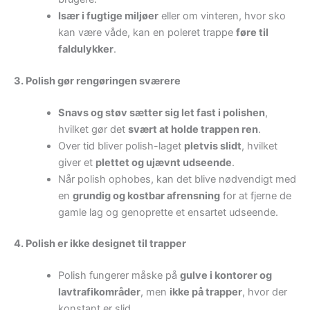
Især i fugtige miljøer
eller om vinteren, hvor sko
kan være våde, kan en poleret trappe
føre til
faldulykker
.
3. Polish gør rengøringen sværere
Snavs og støv sætter sig let fast i polishen
,
hvilket gør det
svært at holde trappen ren
.
Over tid bliver polish-laget
pletvis slidt
, hvilket
giver et
plettet og ujævnt udseende
.
Når polish ophobes, kan det blive nødvendigt med
en
grundig og kostbar afrensning
for at fjerne de
gamle lag og genoprette et ensartet udseende.
4. Polish er ikke designet til trapper
Polish fungerer måske på
gulve i kontorer og
lavtrafikområder
, men
ikke på trapper
, hvor der
konstant er slid.