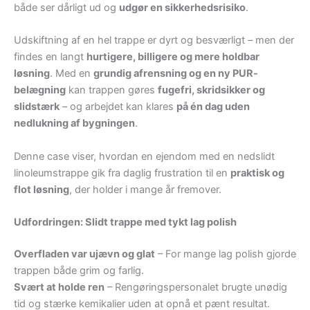
både ser dårligt ud og
udgør en sikkerhedsrisiko
.
Udskiftning af en hel trappe er dyrt og besværligt – men der
findes en langt
hurtigere, billigere og mere holdbar
løsning
. Med en
grundig afrensning og en ny PUR-
belægning
kan trappen gøres
fugefri, skridsikker og
slidstærk
– og arbejdet kan klares
på én dag uden
nedlukning af bygningen
.
Denne case viser, hvordan en ejendom med en nedslidt
linoleumstrappe gik fra daglig frustration til en
praktisk og
flot løsning
, der holder i mange år fremover.
Udfordringen: Slidt trappe med tykt lag polish
Overfladen var ujævn og glat
– For mange lag polish gjorde
trappen både grim og farlig.
Svært at holde ren
– Rengøringspersonalet brugte unødig
tid og stærke kemikalier uden at opnå et pænt resultat.